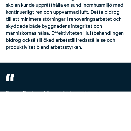
skolan kunde upprätthålla en sund inomhusmiljö med
kontinuerligt ren och uppvarmad luft. Detta bidrog
till att minimera störningar i renoveringsarbetet och
skyddade både byggnadens integritet och
människornas hälsa. Effektiviteten i luftbehandlingen
bidrog också till ökad arbetstillfredsställelse och
produktivitet bland arbetsstyrkan.
Energy Rents mobila ventilationsanläggningar var
avgörande för att säkra en trygg och behaglig
arbetsmiljö under vår skolas renovering. Deras
lösning var både effektiv och pålitlig, vilket var
avgörande för att hålla projektet på rätt spår.