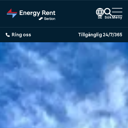
Hoppa
till
huvudinnehållet
SE
Sök
Meny
Ring oss
Tillgänglig 24/7/365