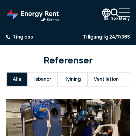
Hoppa
till
huvudinnehållet
SE
Sök
Meny
Ring oss
Tillgänglig 24/7/365
Referenser
Alla
Isbanor
Kylning
Ventilation
V