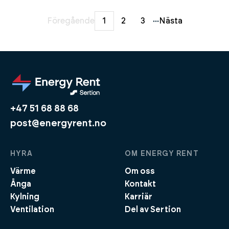
...
Föregående
1
2
3
Nästa
+47 51 68 88 68
post@energyrent.no
HYRA
OM ENERGY RENT
Värme
Om oss
Ånga
Kontakt
Kylning
Karriär
Ventilation
Del av Sertion