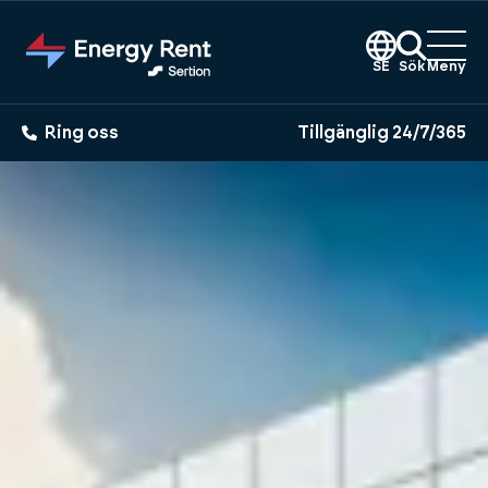
Hoppa
till
huvudinnehållet
SE
Sök
Meny
Ring oss
Tillgänglig 24/7/365