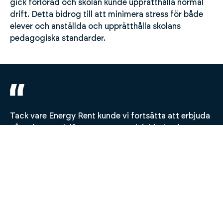
gick förlorad och skolan kunde upprätthålla normal
drift. Detta bidrog till att minimera stress för både
elever och anställda och upprätthålla skolans
pedagogiska standarder.
Tack vare Energy Rent kunde vi fortsätta att erbjuda
våra elever och lärare en varm och inbjudande
lärmiljö även under omfattande renoveringsarbeten.
Deras mobila värmecentral var en perfekt lösning för
oss under en kritisk period.
- Rektor