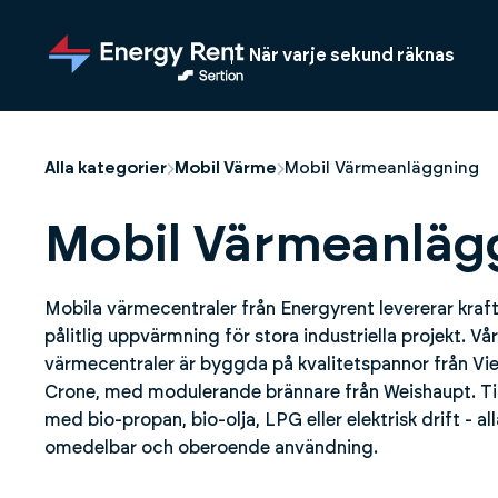
Hoppa
till
När varje sekund räknas
huvudinnehållet
Alla kategorier
Mobil Värme
Mobil Värmeanläggning
Mobil Värmeanläg
Mobila värmecentraler från Energyrent levererar kraft
pålitlig uppvärmning för stora industriella projekt. V
värmecentraler är byggda på kvalitetspannor från V
Crone, med modulerande brännare från Weishaupt. Ti
med bio-propan, bio-olja, LPG eller elektrisk drift - al
omedelbar och oberoende användning.