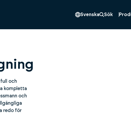
Prod
Svenska
Sök
gning
full och
åra kompletta
iessmann och
llgängliga
la redo för