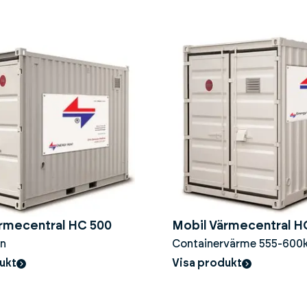
rmecentral HC 500
Mobil Värmecentral H
n
Containervärme 555-600
stora byggprojekt
ukt
Visa produkt