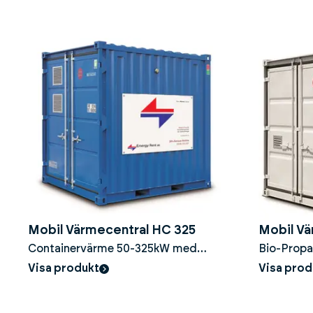
Mobil Värmecentral HC 325
Mobil Vä
Containervärme 50-325kW med
Bio-Propa
kondenserande värmepanna
Visa produkt
Visa prod