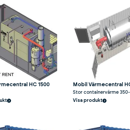
rmecentral HC 1500
Mobil Värmecentral H
Stor containervärme 35
med rökgasvärmetervinn
ukt
Visa produkt