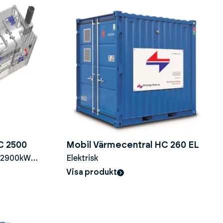
C 2500
Mobil Värmecentral HC 260 EL
0-2900kW
Elektrisk
ing
Visa produkt