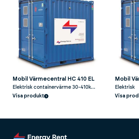
Mobil Värmecentral HC 410 EL
Mobil Vä
Elektrisk containervärme 30-410kW
Elektrisk
med stegstyrning
Visa produkt
Visa prod