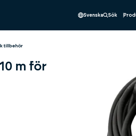
Prod
Svenska
Sök
 tillbehör
10 m för