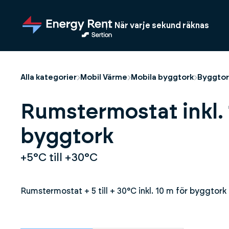
Hoppa
till
När varje sekund räknas
huvudinnehållet
Alla kategorier
Mobil Värme
Mobila byggtork
Byggtork
Rumstermostat inkl. 
byggtork
+5°C till +30°C
Rumstermostat + 5 till + 30°C inkl. 10 m för byggtork