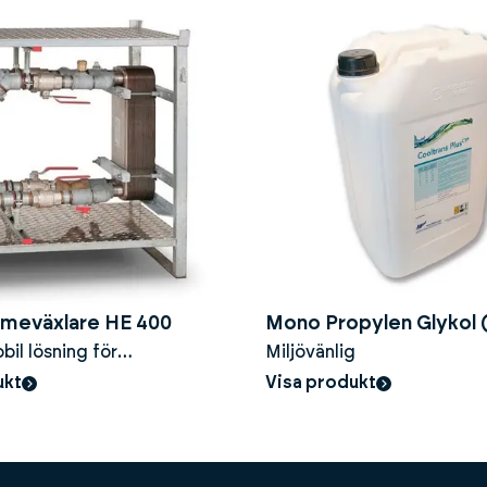
rmeväxlare HE 400
Mono Propylen Glykol 
il lösning för
Miljövänlig
100% - 25liter
ering - Tillfällig
ukt
Visa produkt
ing