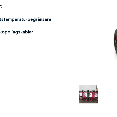
C
tstemperaturbegränsare
 kopplingskablar