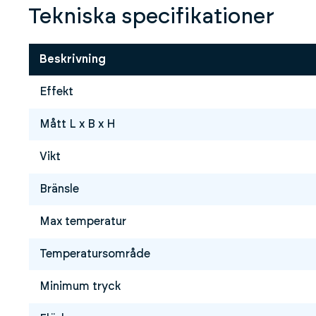
Tekniska specifikationer
Beskrivning
Effekt
Mått L x B x H
Vikt
Bränsle
Max temperatur
Temperatursområde
Minimum tryck