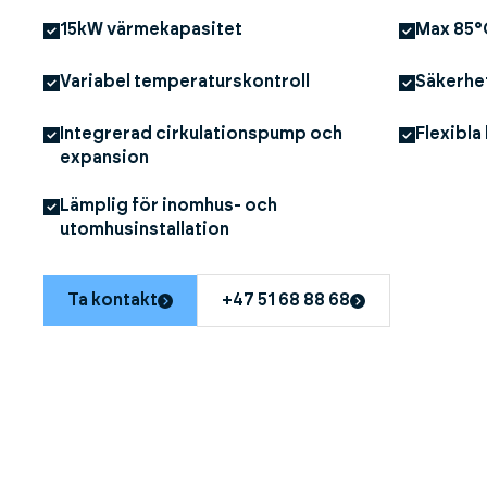
15kW värmekapasitet
Max 85°
Variabel temperaturskontroll
Säkerhe
Integrerad cirkulationspump och
Flexibla
expansion
Lämplig för inomhus- och
utomhusinstallation
Ta kontakt
+47 51 68 88 68