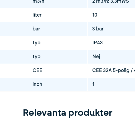
m3/h
2 m3/h: 3.3mWS
liter
10
bar
3 bar
typ
IP43
typ
Nej
CEE
CEE 32A 5-polig /
inch
1
Relevanta produkter