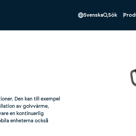
Prod
Svenska
Sök
oner. Den kan till exempel
lation av golvvärme,
are en kontinuerlig
mobila enheterna också