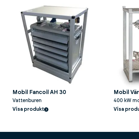
Mobil Fancoil AH 30
Mobil Vä
Vattenburen
400 kW mob
systemsepar
Visa produkt
Visa prod
Uppvärmn