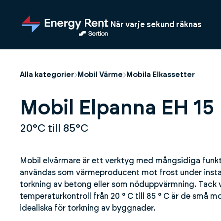
Hoppa
till
När varje sekund räknas
huvudinnehållet
Alla kategorier
Mobil Värme
Mobila Elkassetter
Mobil Elpanna EH 15
20°C till 85°C
Mobil elvärmare är ett verktyg med mångsidiga funkti
användas som värmeproducent mot frost under instal
torkning av betong eller som nöduppvärmning. Tack v
temperaturkontroll från 20 ° C till 85 ° C är de små 
idealiska för torkning av byggnader.