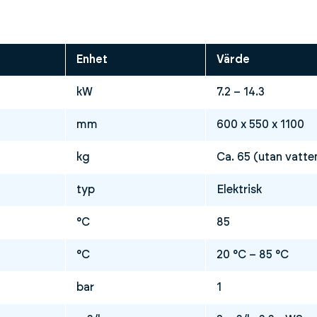
Enhet
Värde
kW
7.2 – 14.3
mm
600 x 550 x 1100
kg
Ca. 65 (utan vatte
typ
Elektrisk
°C
85
°C
20 °C – 85 °C
bar
1