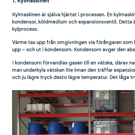
1. Kylmaskinen
Kylmaskinen är själva hjärtat i processen. En kylmask
kondensor, köldmedium och expansionsventil. Detta ä
kylprocess.
Värme tas upp från omgivningen via förångaren som h
upp – och ut i kondensorn. Kondensorn avger den ab
I kondensorn förvandlas gasen till en vätska, därav nam
man underkyla vätskan lite innan den träffar expansio
och ju lägre tryck desto lägre temperatur. Det låga 