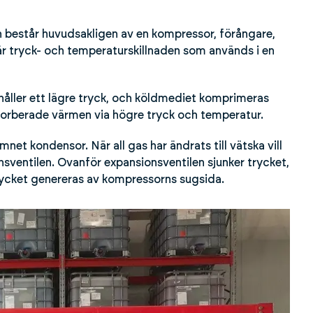
in består huvudsakligen av en kompressor, förångare,
r tryck- och temperaturskillnaden som används i en
åller ett lägre tryck, och köldmediet komprimeras
sorberade värmen via högre tryck och temperatur.
net kondensor. När all gas har ändrats till vätska vill
nsventilen. Ovanför expansionsventilen sjunker trycket,
trycket genereras av kompressorns sugsida.