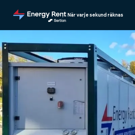
Hoppa
till
När varje sekund räknas
huvudinnehållet